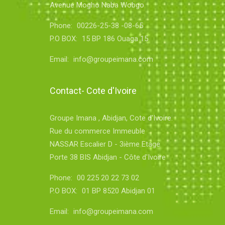
Avenue Mogho Naba Wobgo
Phone:
00226-25-38 -08-65
P.O BOX:
15 BP 186 Ouaga 15
Email:
info@groupeimana.com
Contact- Cote d'Ivoire
Groupe Imana , Abidjan, Cote d'Ivoire.
Rue du commerce Immeuble
NASSAR Escalier D - 3ième Etage
Porte 38 BIS Abidjan - Côte d'Ivoire
Phone:
00 225 20 22 73 02
P.O BOX:
01 BP 8520 Abidjan 01
Email:
info@groupeimana.com