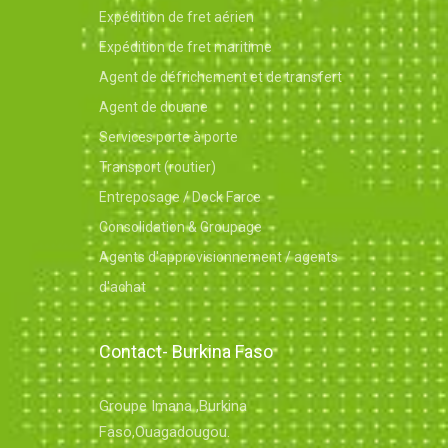
Expédition de fret aérien
Expédition de fret maritime
Agent de défrichement et de transfert
Agent de douane
Services porte à porte
Transport (routier)
Entreposage / Dock Farce
Consolidation & Groupage
Agents d'approvisionnement / agents
d'achat
Contact- Burkina Faso
Groupe Imana ,Burkina
Faso,Ouagadougou.